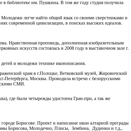
ле в библиотеке им. Пушкина. В том же году студия получила
. Молодежи легче найти общий язык со своими сверстниками и
овиях современной цивилизации, в поисках высоких идеалов.
ова. Нравственная проповедь, дополненная изобразительным
ковных искусств состоялась в 2008 году в выставочном зале г.
я детей и молодежи технике иконописания.
браженский храм в г.Полоцке, Ветковский музей, Жировичский
кт-Петербурга, Москвы. Проводила встречи с белорусскими
ийскими СМИ.
а), где были четырежды удостоена Гран-при, а так же
 городе Борисове. Проект и написание икон алтарной преграды
амы Борисова, Молодечно, Плисы, Зембина, Дудинки и т.д.,