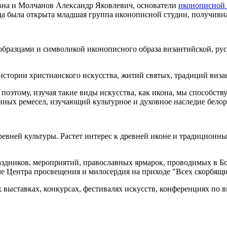
вна и Молчанов Александр Яковлевич, основатели
иконописной 
года была открыта младшая группа иконописной студии, получив
 образцами и символикой иконописного образа византийской, ру
истории христианского искусства, житий святых, традиций виза
 поэтому, изучая такие виды искусства, как икона, мы способс
онных ремесел, изучающий культурное и духовное наследие белор
вней культуры. Растет интерес к древней иконе и традиционным
аздников, мероприятий, православных ярмарок, проводимых в Бо
ле Центра просвещения и милосердия на приходе "Всех скорбящи
ыставках, конкурсах, фестивалях искусств, конференциях по ви