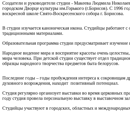
Создатели и руководители студии - Макеева Людмила Николае
городском Дворце культуры им.Горького (г.Борисов). С 1996 
воскресной школе Свято-Воскресенского собора г. Борисова.
В студии изучается каноническая икона. Студийцы работают с
традиционными материалами.
Образовательная программа студии предусматривает изучение 
Народное видение мира и восприятие красоты очень целостны,
мира человека. При детской студии существует отдел традици
образцы народного творчества предметов быта белорусов.
Последние годы – годы пробуждения интереса к сокровищам дре
духовного возрождения, находит позитивный потенциал.
Студия регулярно организует выставки во время церковных пр
году студия провела персональную выставку в выставочном за
Студийцы участвуют в городских, областных и международных в