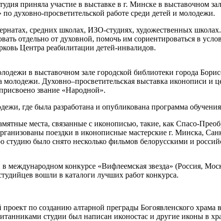
удия приняла участие в выставке в г. Минске в выставочном за
по духовно-просветительской работе среди детей и молодежи.
ернатах, средних школах, ИЗО-студиях, художественных школах
овать отдельно от духовной, помочь им сориентироваться в усл
рковь Центра реабилитации детей-инвалидов.
лодежи в выставочном зале городской библиотеки города Борис
 молодежи. Духовно–просветительская выставка иконописи и цер
присвоено звание «Народной».
олодежи, где была разработана и опубликована программа обучени
амятные места, связанные с иконописью, такие, как Спасо-Прео
рганизованы поездки в иконописные мастерские г. Минска, Сан
ро студию было снято несколько фильмов белорусскими и росс
в международном конкурсе «Вифлеемская звезда» (Россия, Москв
студийцев вошли в каталоги лучших работ конкурса.
й проект по созданию алтарной преграды Богоявленского храма в
питанниками студии был написан иконостас и другие иконы в хр