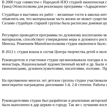
В 2000 году совместно с Народной ИЗО студией иконописная ст
Гранд Облисполкома для реализации программы «Адраджэнне» 
Студийцы и выставки их работ – желанные гости в школах-инт
объяснить им, что материальная часть жизни не может существ
Силами студийцев старшей группы была расписана домовая це
Регулярно проводятся программы по духовному воспитанию мо
материалом, способствует утверждению веры и духовного роста
Минска. Решением Миноблисполкома студии иконописи было 
В 2012 г. студия вошла в состав Центра творчества детей и м
Руководители и участники студии организовывали поездки в п
монастырь, Национальный художественный музей и др. Были о
иконописцами, духовнослужителями, писателями, поэтами. П
На протяжении многих лет детские группы студии участвовали 
многократно награждены дипломами 1-й, 2-й степени. Работы 
Руководителями студии был разработан и реализован авторски
было выполнено в дар церкви и городу. Так же с лучшими вос