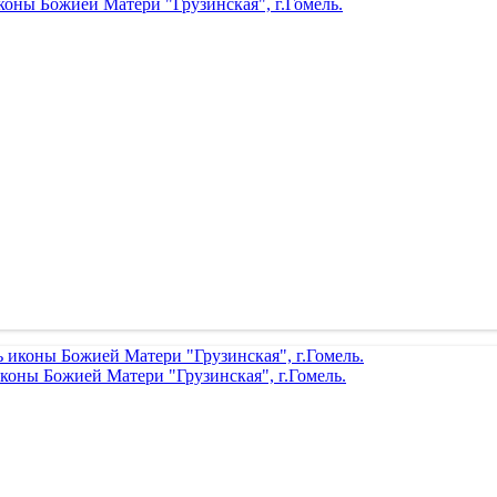
коны Божией Матери "Грузинская", г.Гомель.
коны Божией Матери "Грузинская", г.Гомель.