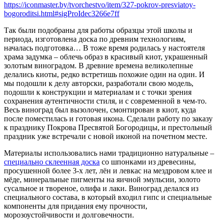
https://iconmaster.by/tvorchestvo/item/327-pokrov-presviatoy-
bogoroditsi.html#sigProIdec3266e7ff
Так были подобраны для работы образцы этой школы и
периода, изготовлена доска по древним технологиям,
началась подготовка… В тоже время родилась у настоятеля
храма задумка – облечь образ в красивый киот, украшенный
золотым виноградом. В древние времена великолепные
делались киоты, редко встретишь похожие один на один. И
мы подошли к делу авторски, разработали свою модель,
подошли к конструкции и материалам и с точки зрения
сохранения аутентичности стиля, и с современной в чем-то.
Весь виноград был вызолочен, смонтирован в киот, куда
после поместилась и готовая икона. Сделали работу по заказу
к празднику Покрова Пресвятой Богородицы, и престольный
праздник уже встречали с новой иконой на почетном месте.
Материалы использовались нами традиционно натуральные –
специально склеенная доска
со шпонками из древесины,
просушенной более 3-х лет, лён и левкас на мездровом клее и
мёде, минеральные пигменты на яичной эмульсии, золото
сусальное и твореное, олифа и лаки. Виноград делался из
специального состава, в который входил гипс и специальные
компоненты для придания ему прочности,
морозоустойчивости и долговечности.