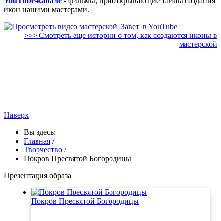
YouTube-канале
- фильмы, приоткрывающие тайны создания
икон нашими мастерами.
>>> Смотреть еще истории о том, как создаются иконы в
мастерской
Иконописная мастерская «Завет» | Поиск по тегам: иконные киоты, иконные киоты
купить,киот из дерева,резные киоты для икон,киот под иконы,киоты напольные
фото,резной киот для иконы, киоты для икон из дерева цена,заказать киот для иконы,киот
под икону деревянный,киот для иконы цена,киот белый, большие киоты,киот для
дома,киот,киот для иконы,киот купить,киоты дерево,киот напольный,заказать
киоты,реставрация киотов,антикварные киоты ,напольный киот для иконы,киот
настенный,изготовление киотов для икон,киоты для икон фото
Наверх
Вы здесь:
Главная
/
Творчество
/
Покров Пресвятой Богородицы
Презентация образа
Покров Пресвятой Богородицы