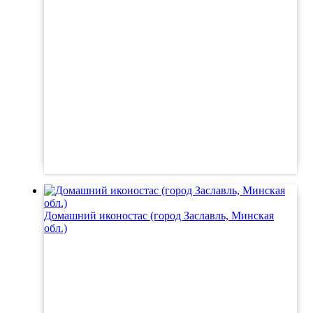
Домашний иконостас (город Заславль, Минская
обл.)