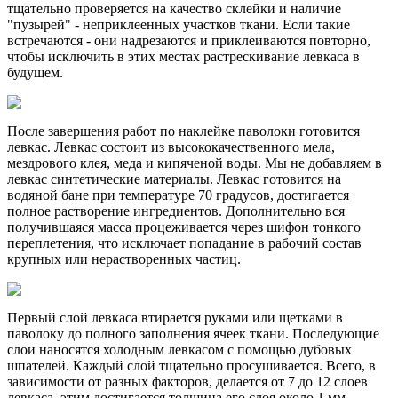
тщательно проверяется на качество склейки и наличие
"пузырей" - неприклеенных участков ткани. Если такие
встречаются - они надрезаются и приклеиваются повторно,
чтобы исключить в этих местах растрескивание левкаса в
будущем.
После завершения работ по наклейке паволоки готовится
левкас. Левкас состоит из высококачественного мела,
мездрового клея, меда и кипяченой воды. Мы не добавляем в
левкас синтетические материалы. Левкас готовится на
водяной бане при температуре 70 градусов, достигается
полное растворение ингредиентов. Дополнительно вся
получившаяся масса процеживается через шифон тонкого
переплетения, что исключает попадание в рабочий состав
крупных или нерастворенных частиц.
Первый слой левкаса втирается руками или щетками в
паволоку до полного заполнения ячеек ткани. Последующие
слои наносятся холодным левкасом с помощью дубовых
шпателей. Каждый слой тщательно просушивается. Всего, в
зависимости от разных факторов, делается от 7 до 12 слоев
левкаса, этим достигается толщина его слоя около 1 мм.