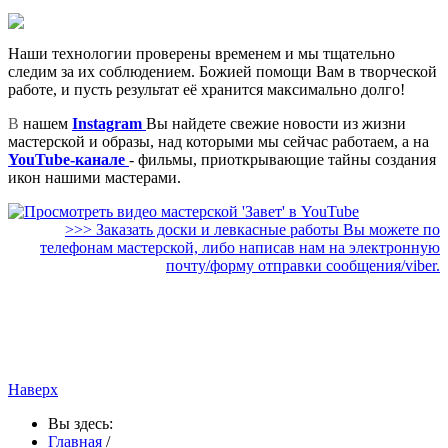
Наши технологии проверены временем и мы тщательно
следим за их соблюдением. Божией помощи Вам в творческой
работе, и пусть результат её хранится максимально долго!
В
нашем
Instagram
Вы найдете свежие новости из жизни
мастерской и образы, над которыми мы сейчас работаем, а на
YouTube-канале
- фильмы, приоткрывающие тайны создания
икон нашими мастерами.
>>> Заказать доски и левкасные работы Вы можете по
телефонам мастерской, либо написав нам на электронную
почту/форму отправки сообщения/viber.
Иконописная мастерская «Завет» | Поиск по тегам: иконные доски, иконные доски
купить, левкас иконные доски, купить доска левкас, доска икона, доски для икон, доска
для иконы купить, доска под икону, иконы доски цена, купить доску иконную в рб,
купить доску липовую иконную в рб, купить доску иконную в белоруссіі, левкас иконные
доски, доска икона, доска липа купить, купить доску иконную в беларуси
Наверх
Вы здесь:
Главная
/