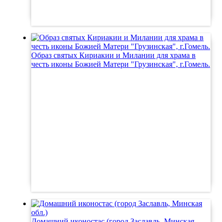
Образ святых Кириакии и Милании для храма в
честь иконы Божией Матери "Грузинская", г.Гомель.
Домашний иконостас (город Заславль, Минская