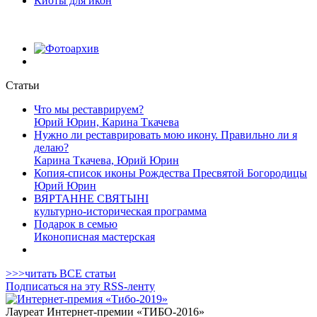
Киоты для икон
Статьи
Что мы реставрируем?
Юрий Юрин, Карина Ткачева
Нужно ли реставрировать мою икону. Правильно ли я
делаю?
Карина Ткачева, Юрий Юрин
Копия-список иконы Рождества Пресвятой Богородицы
Юрий Юрин
ВЯРТАННЕ СВЯТЫНІ
культурно-историческая программа
Подарок в семью
Иконописная мастерская
>>>читать ВСЕ статьи
Подписаться на эту RSS-ленту
Лауреат Интернет-премии «ТИБО-2016»